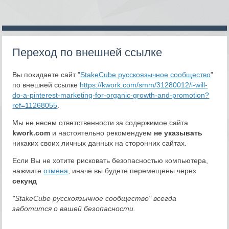
Переход по внешней ссылке
Вы покидаете сайт "
StakeCube русскоязычное сообщество
"
по внешней ссылке
https://kwork.com/smm/31280012/i-will-
do-a-pinterest-marketing-for-organic-growth-and-promotion?
ref=11268055
.
Мы не несем ответственности за содержимое сайта
kwork.com
и настоятельно рекомендуем
не указывать
никаких своих личных данных на сторонних сайтах.
Если Вы не хотите рисковать безопасностью компьютера,
нажмите
отмена
, иначе вы будете перемещены через
секунд
"StakeCube русскоязычное сообщество" всегда
заботится о вашей безопасности.