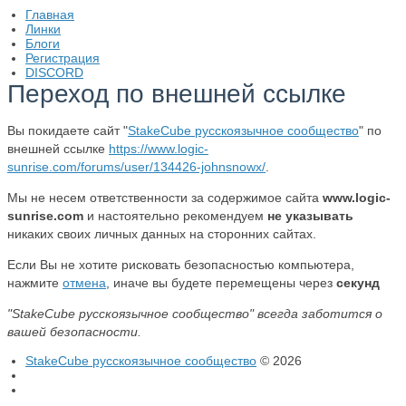
Главная
Линки
Блоги
Регистрация
DISCORD
Переход по внешней ссылке
Вы покидаете сайт "
StakeCube русскоязычное сообщество
" по
внешней ссылке
https://www.logic-
sunrise.com/forums/user/134426-johnsnowx/
.
Мы не несем ответственности за содержимое сайта
www.logic-
sunrise.com
и настоятельно рекомендуем
не указывать
никаких своих личных данных на сторонних сайтах.
Если Вы не хотите рисковать безопасностью компьютера,
нажмите
отмена
, иначе вы будете перемещены через
секунд
"StakeCube русскоязычное сообщество" всегда заботится о
вашей безопасности.
StakeCube русскоязычное сообщество
© 2026