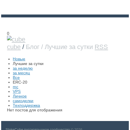
0
cube
/
Блог / Лучшие за сутки
RSS
Новые
Лучшие за сутки
за неделю
за месяц
Все
ERC-20
mc
VPS
Личное
самоделки
Техподдержка
Нет постов для отображения
StakeCube русскоязычное сообщество
© 2026