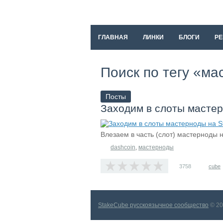
ГЛАВНАЯ
ЛИНКИ
БЛОГИ
РЕ
Поиск по тегу «м
Посты
Заходим в слоты масте
Влезаем в часть (слот) мастерноды
dashcoin
,
мастерноды
3758
cube
StakeCube русскоязычное сообщество
© 20