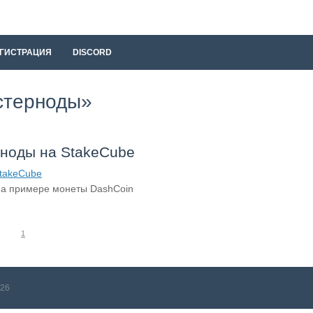
ГИСТРАЦИЯ
DISCORD
астерноды»
рноды на StakeCube
 на примере монеты DashCoin
1
26